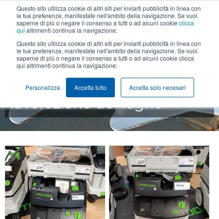
Questo sito utilizza cookie di altri siti per inviarti pubblicità in linea con
+39 0425 474211
info@lanfredini.it
le tue preferenze, manifestate nell'ambito della navigazione. Se vuoi
saperne di più o negare il consenso a tutti o ad alcuni cookie
clicca
qui
altrimenti continua la navigazione:
MENU
Questo sito utilizza cookie di altri siti per inviarti pubblicità in linea con
le tue preferenze, manifestate nell'ambito della navigazione. Se vuoi
saperne di più o negare il consenso a tutti o ad alcuni cookie clicca
qui altrimenti continua la navigazione:
Macchine per la
Personalizza
Accetta tutto
Accetta solo necesari
lavorazione del legno