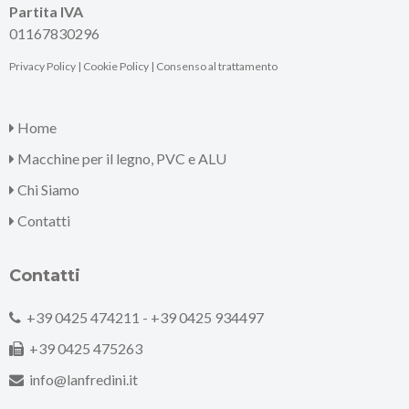
Partita IVA
01167830296
Privacy Policy
|
Cookie Policy
|
Consenso al trattamento
Home
Macchine per il legno, PVC e ALU
Chi Siamo
Contatti
Contatti
+39 0425 474211 -
+39 0425 934497
+39 0425 475263
info@lanfredini.it