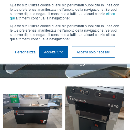
Questo sito utilizza cookie di altri siti per inviarti pubblicità in linea con
+39 0425 474211
info@lanfredini.it
le tue preferenze, manifestate nell'ambito della navigazione. Se vuoi
saperne di più o negare il consenso a tutti o ad alcuni cookie
clicca
qui
altrimenti continua la navigazione:
MENU
Questo sito utilizza cookie di altri siti per inviarti pubblicità in linea con
le tue preferenze, manifestate nell'ambito della navigazione. Se vuoi
saperne di più o negare il consenso a tutti o ad alcuni cookie clicca
qui altrimenti continua la navigazione:
Macchine per la
Personalizza
Accetta tutto
Accetta solo necesari
lavorazione del legno