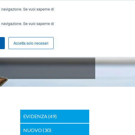
+39 0425 474211
info@lanfredini.it
ella navigazione. Se vuoi saperne di
ella navigazione. Se vuoi saperne di
UTENSILERIA
CATALOGO
CONTATTI
Accetta solo necesari
EVIDENZA
(49)
NUOVO
(30)