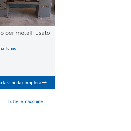
io per metalli usato
ria
Tornio
a la scheda completa
Tutte le macchine