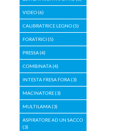
VIDEO
(6)
CALIBRATRICE LEGNO
(5)
FORATRICI
(5)
PRESSA
(4)
COMBINATA
(4)
INTESTA FRESA FORA
(3)
MACINATORE
(3)
MULTILAMA
(3)
ASPIRATORE AD UN SACCO
(3)