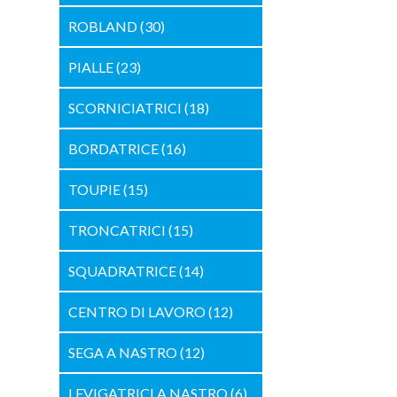
ROBLAND
(30)
PIALLE
(23)
SCORNICIATRICI
(18)
BORDATRICE
(16)
TOUPIE
(15)
TRONCATRICI
(15)
SQUADRATRICE
(14)
CENTRO DI LAVORO
(12)
SEGA A NASTRO
(12)
LEVIGATRICI A NASTRO
(6)