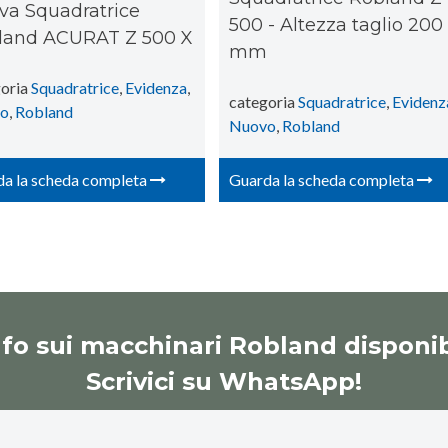
va Squadratrice
500 - Altezza taglio 200
land ACURAT Z 500 X
mm
oria
Squadratrice
,
Evidenza
,
categoria
Squadratrice
,
Evidenz
o
,
Robland
Nuovo
,
Robland
a la scheda completa
Guarda la scheda completa
nfo sui macchinari Robland disponib
Scrivici su WhatsApp!