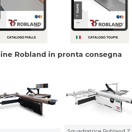
hine Robland in pronta consegna
Squadratrice Robland Z