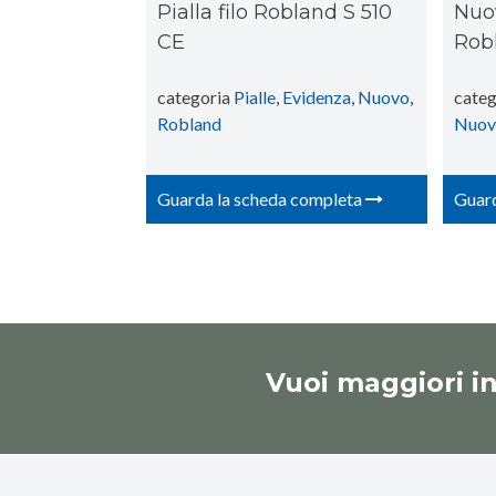
Pialla filo Robland S 510
Nuo
CE
Rob
categoria
Pialle
,
Evidenza
,
Nuovo
,
categ
Robland
Nuov
Guarda la scheda completa
Guard
Vuoi maggiori i