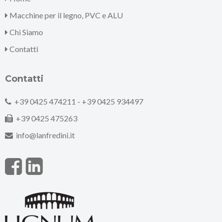
Macchine per il legno, PVC e ALU
Chi Siamo
Contatti
Contatti
+39 0425 474211 -
+39 0425 934497
+39 0425 475263
info@lanfredini.it
F
L
a
i