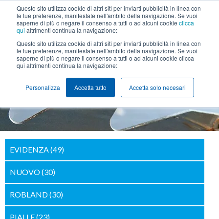
Questo sito utilizza cookie di altri siti per inviarti pubblicità in linea con
+39 0425 474211
info@lanfredini.it
le tue preferenze, manifestate nell'ambito della navigazione. Se vuoi
saperne di più o negare il consenso a tutti o ad alcuni cookie
clicca
qui
altrimenti continua la navigazione:
MENU
Questo sito utilizza cookie di altri siti per inviarti pubblicità in linea con
le tue preferenze, manifestate nell'ambito della navigazione. Se vuoi
saperne di più o negare il consenso a tutti o ad alcuni cookie clicca
qui altrimenti continua la navigazione:
Pialla filo Robland S 510 CE
Personalizza
Accetta tutto
Accetta solo necesari
EVIDENZA
(49)
NUOVO
(30)
ROBLAND
(30)
PIALLE
(23)