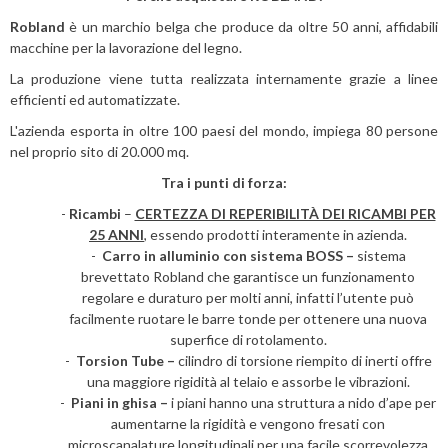
Robland
è un marchio belga che produce da oltre 50 anni, affidabili
macchine per la lavorazione del legno.
La produzione viene tutta realizzata internamente grazie a linee
efficienti ed automatizzate.
L'azienda esporta in oltre 100 paesi del mondo, impiega 80 persone
nel proprio sito di 20.000 mq.
Tra i punti di forza:
-
Ricambi
–
CERTEZZA DI REPERIBILITÀ DEI RICAMBI PER
25 ANNI
, essendo prodotti interamente in azienda.
-
Carro in alluminio con sistema BOSS –
sistema
brevettato Robland che garantisce un funzionamento
regolare e duraturo per molti anni, infatti l’utente può
facilmente ruotare le barre tonde per ottenere una nuova
superfice di rotolamento.
-
Torsion Tube –
cilindro di torsione riempito di inerti offre
una maggiore rigidità al telaio e assorbe le vibrazioni.
-
Piani in ghisa –
i piani hanno una struttura a nido d’ape per
aumentarne la rigidità e vengono fresati con
microscanalature longitudinali per una facile scorrevolezza