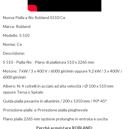
Nuova Pialla a filo Robland S510 Ce
Marca: Robland
Modello: S 510
Norma: Ce
Descrizione:
S 510 - Pialla filo - Piano di piallatura 510 x 2265 mm
Motore: 7 kW / 3 x 400 V / 6000 giri/min oppure 9,2 kW / 3 x 400V /
6000 giri/min
Albero: N. 4 coltelli in acciaio ad alta velocità / Ø 100 x 510 mm
oppure Tersa o Spirale
Guida pialla pesante in alluminio / 200 x 1350 mm / 90°-45°
Protezione pialla e Protezione pialla pieghevole
Piano pialla 2265 mm opzione prolunghe in entrata e uscita
Perchè acquistare ROBLAND: